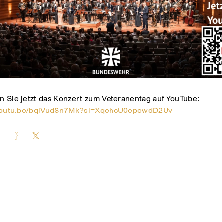
 Sie jetzt das Konzert zum Veteranentag auf YouTube:
/youtu.be/bqlVudSn7Mk?si=XqehcU0epewdD2Uv