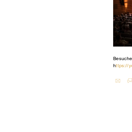
Besuchen
h
ttps:/